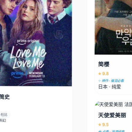
简樱
⭐ 9.8
✨ 神作 · 催泪必看
日本 · 纯爱
简史
天使爱美丽
·杜比
· 科幻
⭐ 9.5
💎 必看 · 浪漫经典