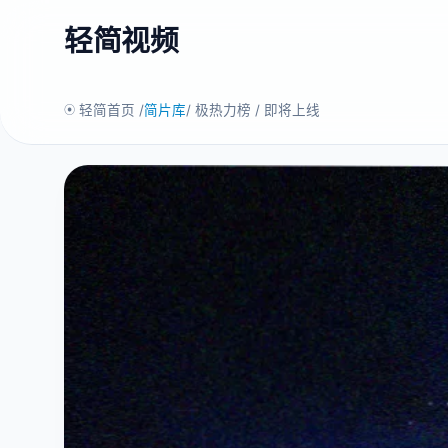
轻简视频
轻简首页 /
简片库
/ 极热力榜 / 即将上线