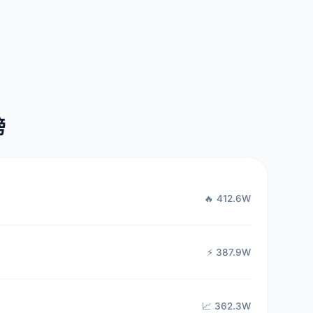
榜
🔥 412.6W
⚡ 387.9W
📈 362.3W