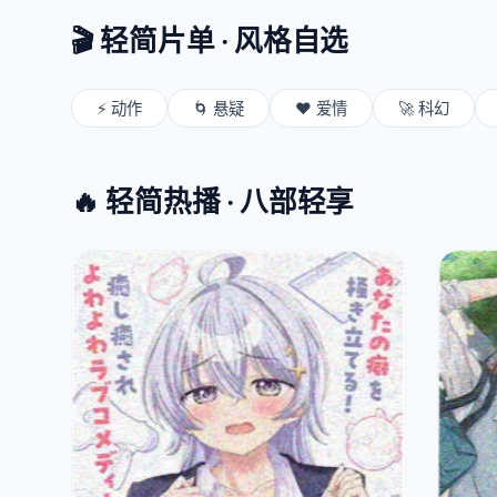
🎬 轻简片单 · 风格自选
⚡ 动作
🌀 悬疑
❤️ 爱情
🚀 科幻
🔥 轻简热播 · 八部轻享