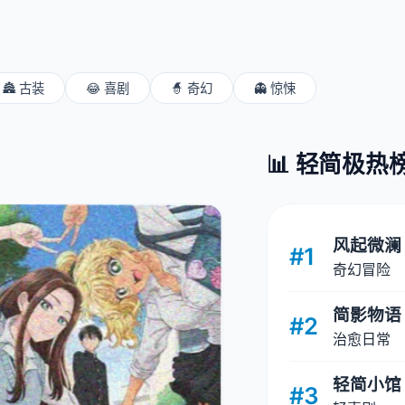
🏯 古装
😂 喜剧
🧙 奇幻
👻 惊悚
📊 轻简极热
风起微澜
#1
奇幻冒险
简影物语
#2
治愈日常
轻简小馆
#3