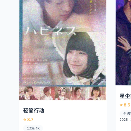
星尘
⭐ 8.5
轻简行动
全1集
⭐ 8.7
2025 
全1集·4K