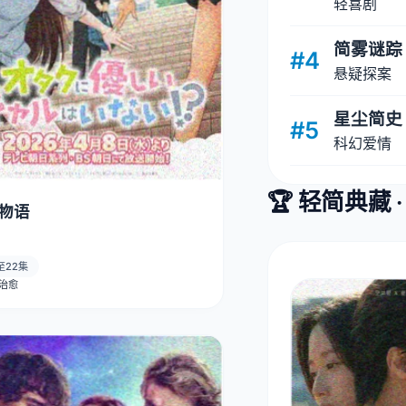
轻喜剧
简雾谜踪
#4
悬疑探案
星尘简史
#5
科幻爱情
🏆 轻简典藏 
物语
至22集
· 治愈