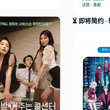
法国 · 喜剧
⏳ 即将简约 
即将上