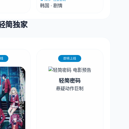
韩国 · 剧情
· 轻简独家
线
即将上线
轻简密码
悬疑动作巨制