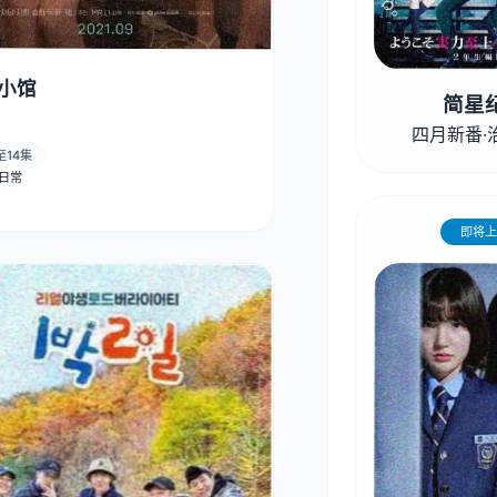
小馆
简星
四月新番·
至14集
· 日常
即将上