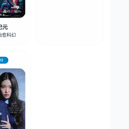
纪元
治愈科幻
线