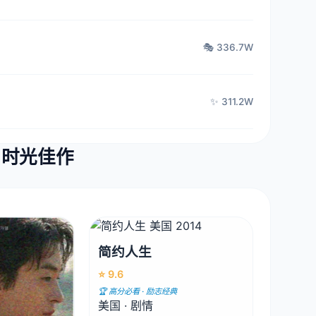
🎭 336.7W
✨ 311.2W
· 时光佳作
简约人生
⭐ 9.6
🏆 高分必看 · 励志经典
美国 · 剧情