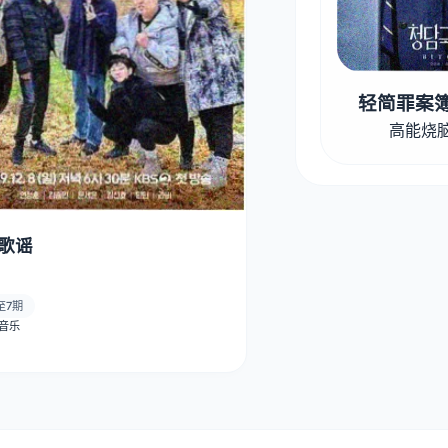
轻简罪案簿
高能烧
歌谣
至7期
· 音乐