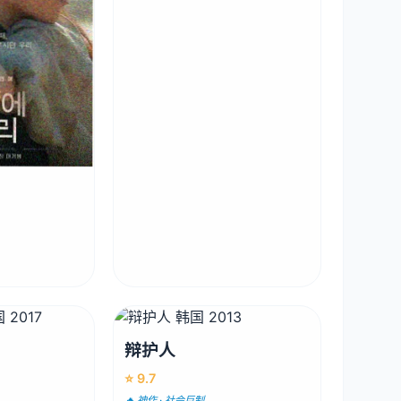
辩护人
⭐ 9.7
🔥 神作 · 社会巨制